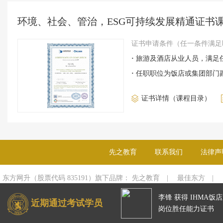
环境、社会、管治，ESG可持续发展精通证书
证书申请条件（任一条件满足
·
旅游及酒店从业人员，满足
·
任职职位为饭店或集团部门
证书详情（课程目录）
先之教育
联系我们
法律声
东方网升（股票代码 835191）旗下品牌：
先之教育
|
最佳东方
|
乔邦猎头
|
迈点
李李锋 获得
IHMA饭店业财务总
李锋 获得
IHMA饭
浙ICP备19035676号-1
©2008-2026 9first.com all rights reserved
近期通过考试学员
监岗位胜任能力证书
岗位胜任能力证书