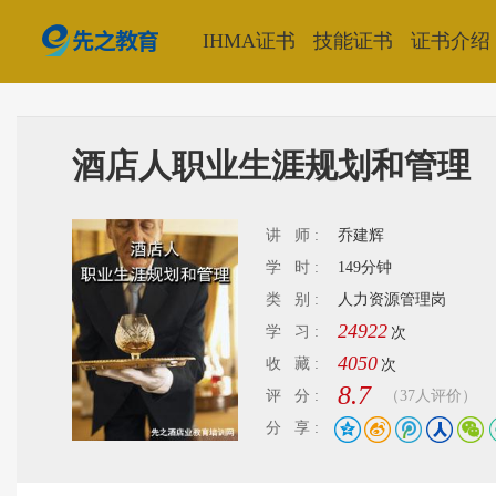
IHMA证书
技能证书
证书介绍
酒店人职业生涯规划和管理
讲 师 :
乔建辉
学 时 :
149分钟
类 别 :
人力资源管理岗
24922
学 习 :
次
4050
收 藏 :
次
8.7
评 分 :
（37人评价）
分 享 :