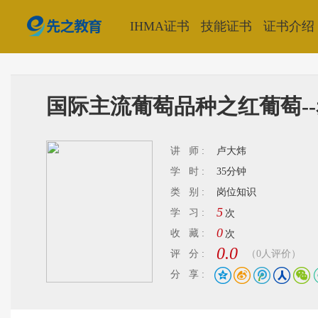
IHMA证书
技能证书
证书介绍
国际主流葡萄品种之红葡萄--
讲 师 :
卢大炜
学 时 :
35分钟
类 别 :
岗位知识
5
学 习 :
次
0
收 藏 :
次
0.0
评 分 :
（0人评价）
分 享 :